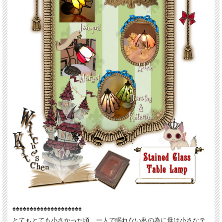
♠♠♠♠♠♠♠♠♠♠♠♠♠♠♠♠♠♠♠♠
とてもとても小さかった頃、一人で眠れない私の為に母は小さなテ