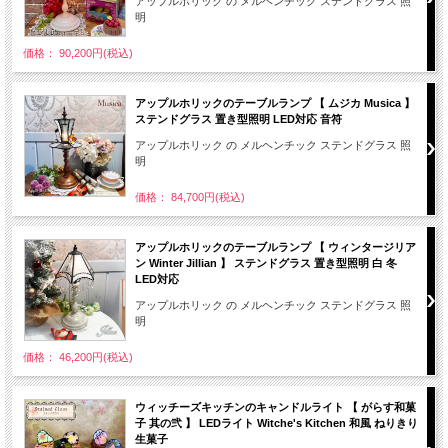
アップルホリック の メルヘンチック ステンドグラス 照
明
価格： 90,200円(税込)
アップルホリックのテーブルランプ 【 ムジカ Musica 】
ステンドグラス 置き型照明 LED対応 音符
アップルホリック の メルヘンチック ステンドグラス 照
明
価格： 84,700円(税込)
アップルホリックのテーブルランプ 【 ウィンタージリア
ン Winter Jillian 】 ステンドグラス 置き型照明 白 冬
LED対応
アップルホリック の メルヘンチック ステンドグラス 照
明
価格： 46,200円(税込)
ウィッチーズキッチンのキャンドルライト 【 がらす和菓
子 其の弐 】 LEDライト Witche's Kitchen 和風 ねりきり
生菓子