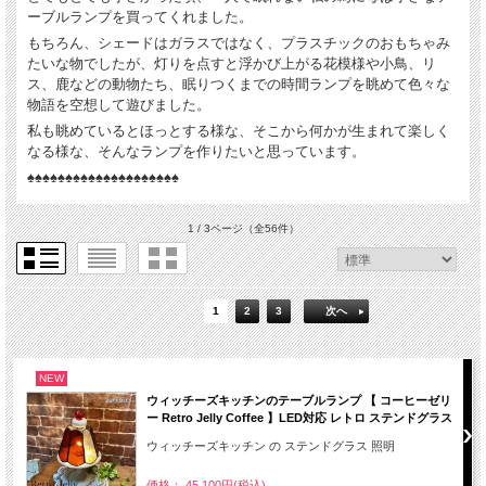
ーブルランプを買ってくれました。
もちろん、シェードはガラスではなく、プラスチックのおもちゃみ
たいな物でしたが、灯りを点すと浮かび上がる花模様や小鳥、リ
ス、鹿などの動物たち、眠りつくまでの時間ランプを眺めて色々な
物語を空想して遊びました。
私も眺めているとほっとする様な、そこから何かが生まれて楽しく
なる様な、そんなランプを作りたいと思っています。
♠♠♠♠♠♠♠♠♠♠♠♠♠♠♠♠♠♠♠♠
1 / 3ページ
（全56件）
1
2
3
次へ
NEW
ウィッチーズキッチンのテーブルランプ 【 コーヒーゼリ
ー Retro Jelly Coffee 】LED対応 レトロ ステンドグラス
ウィッチーズキッチン の ステンドグラス 照明
価格： 45,100円(税込)