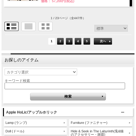
価格： 57,200円(税込)
1 / 23ページ
（全447件）
1
2
3
4
5
次へ
お探しのアイテム
キーワード検索
Apple HoLic/アップルホリック
Lamp (ランプ)
Furniture (ファニチャー)
Doll (ドール)
Hide & Seek in The Labyrinth(兎&猫
のアクセサリー・雑貨)