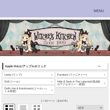
Apple HoLic/アップルホリック
Lamp (ランプ)
Furniture (ファニチャー)
Doll (ドール)
Hide & Seek in The Labyrinth(兎&猫
のアクセサリー・雑貨)
Doll's Hat & Knickknack(ドールハッ
ト＆雑貨)
1 / 23ページ
（全447件）