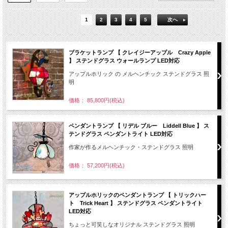
1
2
3
4
5
次へ
ブラケットランプ 【 クレイジーアップル Crazy Apple
】 ステンドグラス ウォールランプ LED対応
アップルホリック の メルヘンチック ステンドグラス 照
明
価格： 85,800円(税込)
ペンダントランプ 【 リデル ブルー Liddell Blue 】 ス
テンドグラス ペンダントライト LED対応
作家が作るメルヘンチック・ステンドグラス 照明
価格： 57,200円(税込)
アップルホリックのペンダントランプ 【 トリックハー
ト Trick Heart 】 ステンドグラス ペンダントライト
LED対応
ちょっと可笑しなオリジナル ステンドグラス 照明