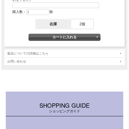
◆ウィッチーズキッチンの照明は全て作家が作るオリジナルデザイ
購入数：
個
ン。
ドイツ、フランス、アメリカ生まれの美しいグラスのみを厳選し、
在庫
2個
一点一点全て作家自身の確かな技術で作り出すハンドメイド作品で
す。
他では見られないキュートでロマンチックなランプをお楽しみくだ
さい。
おしゃれ シーリングライト フレンチ ランプ レトロ 照明 可愛い スイ
返品についての詳細はこちら
ーツ 北欧 天井照明 リビング ダイニング アイアン ポップ アンティー
お問い合わせ
ク