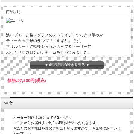
商品説明
淡いブルーと粒々グラスのストライプ、すっきり華やか
ティーカップ形のランプ『ニルギリ』です。
フリルカットに模様を入れたカップ＆ソーサーに
ぷっくりマカロンのチャームも作ってみました。
カップやポット色んなランプをダイニングに点けて
ティーパーティーはいかがですか。
▼ 商品説明の続きを見る ▼
お揃いの
『ペンダント・ルフナ』
はこちら。
価格:
57,200円
(税込)
◆サイズＷＤＨ(mm)：180×150×180
◆シェード直径：150mm
◆全長＝約740mm（コード/チェーンの長さ約500mm)
注文
◆コード/チェーンの長さ変更可能です。
◆重さ：約750g
◆素材：シェード(ガラス)
オーダー制作(お届けまで約2～4週):
◆仕様：E17 40W球(MAX100W)
ご注文からお届けまで約2～4週お時間いただきます。
◆ライティングレールへの取り付け可能です。
お急ぎのお客様は納期のご相談も承りますので、お気軽にお問い合
◆送料ランクA
わせ下さい。